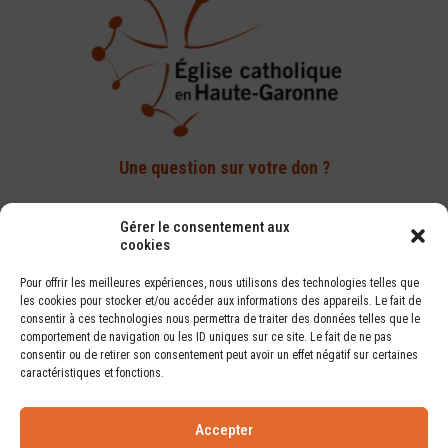
Une question sur votre don ?
Par téléphone :
Gérer le consentement aux
cookies
05 61 14 82 70
Pour offrir les meilleures expériences, nous utilisons des technologies telles que
Par e-mail :
les cookies pour stocker et/ou accéder aux informations des appareils. Le fait de
donner@diocese-toulouse.org
consentir à ces technologies nous permettra de traiter des données telles que le
comportement de navigation ou les ID uniques sur ce site. Le fait de ne pas
consentir ou de retirer son consentement peut avoir un effet négatif sur certaines
caractéristiques et fonctions.
F.A.Q.
Accepter