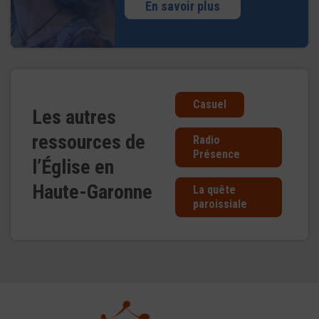
En savoir plus
Casuel
Les autres
ressources de
Radio
Présence
l’Église en
Haute-Garonne
La quête
paroissiale