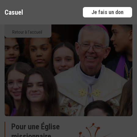
Casuel
Je fais un don
Retour à l’accueil
Pour une Église
missionnaire,