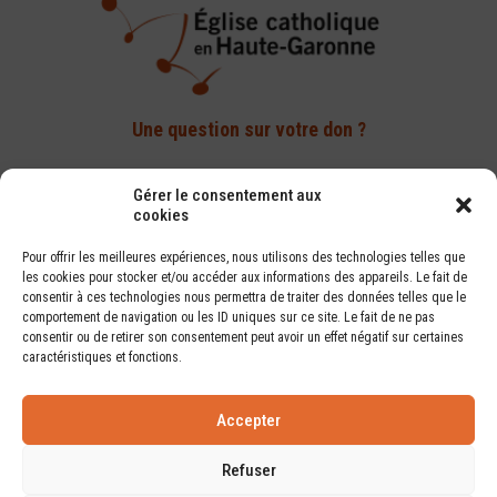
Une question sur votre don ?
Par téléphone :
Gérer le consentement aux
cookies
05 61 14 82 70
Pour offrir les meilleures expériences, nous utilisons des technologies telles que
Par e-mail :
les cookies pour stocker et/ou accéder aux informations des appareils. Le fait de
donner@diocese-toulouse.org
consentir à ces technologies nous permettra de traiter des données telles que le
comportement de navigation ou les ID uniques sur ce site. Le fait de ne pas
consentir ou de retirer son consentement peut avoir un effet négatif sur certaines
caractéristiques et fonctions.
F.A.Q.
Accepter
Où va mon don ?
Refuser