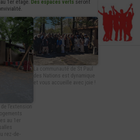
 au 1er étage.
Des espaces verts
seront
vivialité.
La communauté de St Paul
des Nations est dynamique
et vous accueille avec joie !
de l’extension
 logements
res au 1er
salles
au rez-de-