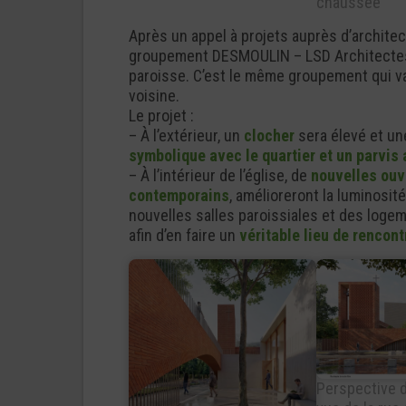
chaussée
Après un appel à projets auprès d’architect
groupement DESMOULIN – LSD Architectes q
paroisse. C’est le même groupement qui va 
voisine.
Le projet :
– À l’extérieur, un
clocher
sera élevé et une
symbolique avec le quartier et un parvis 
– À l’intérieur de l’église, de
nouvelles ou
contemporains
, amélioreront la luminosité
nouvelles salles paroissiales et des logeme
afin d’en faire un
véritable lieu de rencon
Perspective d