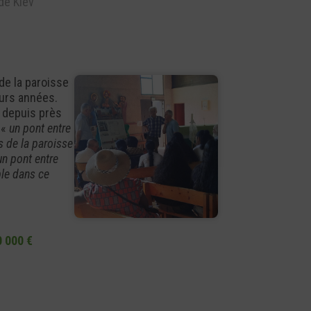
de Kiev
de la paroisse
eurs années.
e depuis près
 «
un pont entre
es de la paroisse
un pont entre
ble dans ce
0 000 €