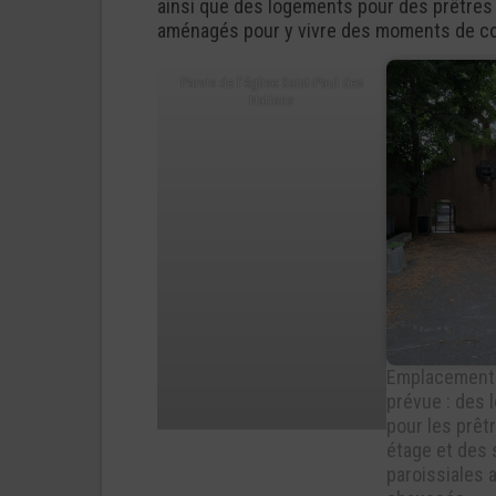
ainsi que des logements pour des prêtres
aménagés pour y vivre des moments de con
Parvis de l’église Saint-Paul des
Nations
Emplacement 
prévue : des
pour les prêt
étage et des 
paroissiales 