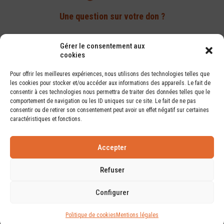
Une question sur votre don ?
Par téléphone :
Gérer le consentement aux
05 61 14 82 70
cookies
Pour offrir les meilleures expériences, nous utilisons des technologies telles que
Par e-mail :
les cookies pour stocker et/ou accéder aux informations des appareils. Le fait de
donner@diocese-toulouse.org
consentir à ces technologies nous permettra de traiter des données telles que le
comportement de navigation ou les ID uniques sur ce site. Le fait de ne pas
consentir ou de retirer son consentement peut avoir un effet négatif sur certaines
caractéristiques et fonctions.
F.A.Q.
Accepter
Où va mon don ?
Refuser
Contact
Mentions légales
Politique de cookies
Configurer
Politique de cookies
Mentions légales