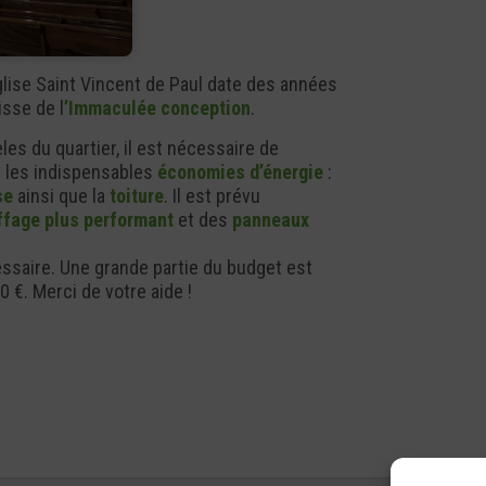
église Saint Vincent de Paul date des années
isse de l
’Immaculée conception
.
es du quartier, il est nécessaire de
t les indispensables
économies d’énergie
:
se
ainsi que la
toiture
. Il est prévu
ffage plus performant
et des
panneaux
ssaire. Une grande partie du budget est
 €. Merci de votre aide !