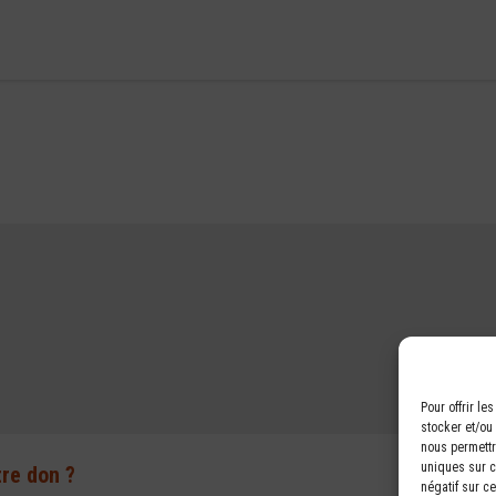
Pour offrir l
stocker et/ou
nous permettr
uniques sur ce
tre don ?
négatif sur ce