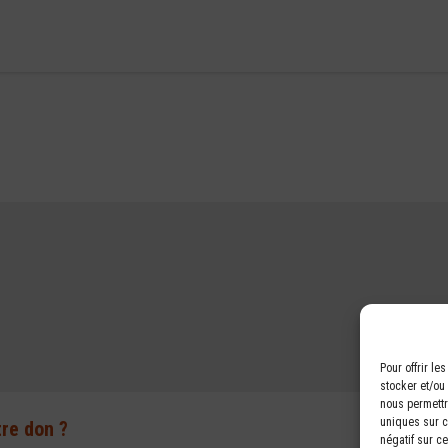
Pour offrir l
stocker et/ou
nous permettr
uniques sur ce
tre don ?
négatif sur ce